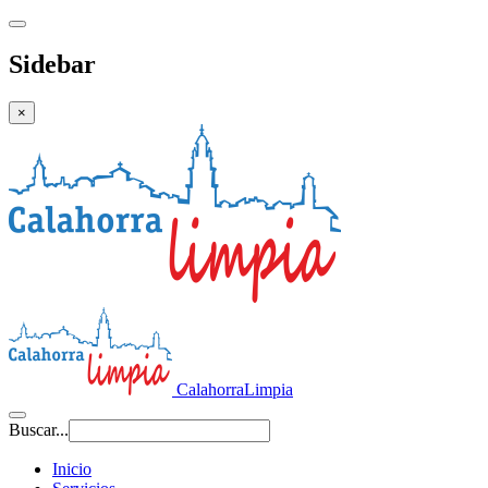
Sidebar
×
CalahorraLimpia
Buscar...
Inicio